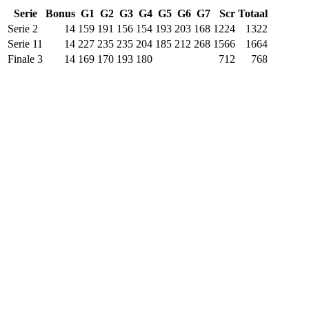
Serie
Bonus
G1
G2
G3
G4
G5
G6
G7
Scr
Totaal
Serie 2
14
159
191
156
154
193
203
168
1224
1322
Serie 11
14
227
235
235
204
185
212
268
1566
1664
Finale 3
14
169
170
193
180
712
768