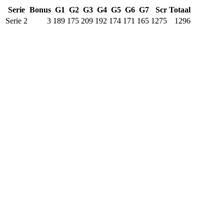
Serie
Bonus
G1
G2
G3
G4
G5
G6
G7
Scr
Totaal
Serie 2
3
189
175
209
192
174
171
165
1275
1296