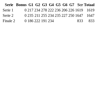
Serie
Bonus
G1
G2
G3
G4
G5
G6
G7
Scr
Totaal
Serie 1
0
217
234
278
222
236
206
226
1619
1619
Serie 2
0
235
211
255
234
235
227
250
1647
1647
Finale 2
0
186
222
191
234
833
833