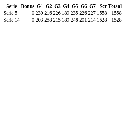
Serie
Bonus
G1
G2
G3
G4
G5
G6
G7
Scr
Totaal
Serie 5
0
239
216
226
189
235
226
227
1558
1558
Serie 14
0
203
258
215
189
248
201
214
1528
1528