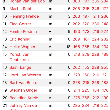
8
Ronan Van der Loo
m
0
300
197
235
234
9
Martin Röhl
m
6
205
215
246
172
10
Henning Frehde
m
3
203
197
211
236
11
Elco Gorter
m
0
202
220
236
248
12
Femke Postma
v
9
193
173
216
224
13
Eric Koning
m
0
209
161
224
232
14
Heike Wagner
v
18
165
255
184
234
15
Yorick van
m
0
218
279
228
188
Deutekom
16
Basti Lange
m
0
202
153
228
255
17
Jord van Weeren
m
0
279
150
216
221
18
Bart Van Beers
m
0
278
215
258
183
19
Stephan Unger
m
0
214
225
184
176
20
Beaudine Kriele
v
9
176
258
212
199
21
Jeffrey Van de
m
0
225
234
219
225