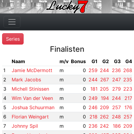
Series
Finalisten
Naam
m/v
Bonus
G1
G2
G3
G4
1
Jamie McDermott
m
0
259
244
236
268
2
Mark Jacobs
m
0
244
267
247
235
3
Michell Stinissen
m
0
181
205
279
223
4
Wim Van der Veen
m
0
249
194
244
217
5
Joshua Schuurman
m
0
246
209
257
176
6
Florian Weingart
m
0
218
262
248
257
7
Johnny Spil
m
0
236
242
186
209