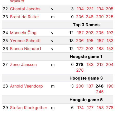
Wakker
22
Chantal Jacobs
v
3
194
231
194
205
23
Brent de Ruiter
m
0
206
248
239
225
Top 3 Dames
24
Manuela Öing
v
12
187
203
205
192
25
Yvonne Schmitt
v
18
206
195
157
183
26
Bianca Niendorf
v
12
172
202
188
153
Hoogste game 1
27
Zeno Janssen
m
0
278
183
212
204
278
Hoogste game 3
28
Arnold Veendorp
m
3
200
187
248
190
245
Hoogste game 5
29
Stefan Klockgether
m
6
174
177
153
278