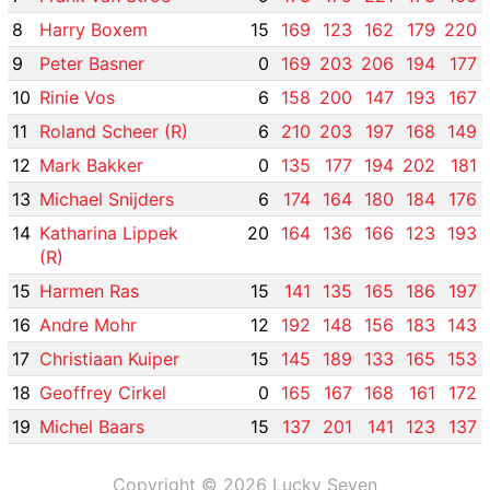
8
Harry Boxem
15
169
123
162
179
220
9
Peter Basner
0
169
203
206
194
177
10
Rinie Vos
6
158
200
147
193
167
11
Roland Scheer (R)
6
210
203
197
168
149
12
Mark Bakker
0
135
177
194
202
181
13
Michael Snijders
6
174
164
180
184
176
14
Katharina Lippek
20
164
136
166
123
193
(R)
15
Harmen Ras
15
141
135
165
186
197
16
Andre Mohr
12
192
148
156
183
143
17
Christiaan Kuiper
15
145
189
133
165
153
18
Geoffrey Cirkel
0
165
167
168
161
172
19
Michel Baars
15
137
201
141
123
137
Copyright © 2026 Lucky Seven