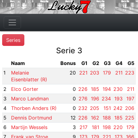
Series
Serie 3
Naam
Bonus
G1
G2
G3
G4
G5
1
Melanie
20
221
203
179
211
223
Eisenblatter (R)
2
Elco Gorter
0
226
185
194
230
211
3
Marco Landman
0
276
196
234
193
197
4
Thorben Anders (R)
0
232
205
151
242
206
5
Dennis Dortmund
12
226
162
188
185
225
6
Martijn Wessels
3
217
181
198
220
179
7
Frank van Stroe
9
173
179
221
173
166