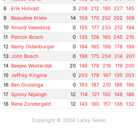
8
Erik Holvast
3
208
212
195
227
145
9
Beaudine Kriele
14
159
170
202
202
169
10
Arnold Veendorp
0
155
177
233
212
194
11
Patrick Bosch
0
135
128
165
245
215
12
Remy Oldenburger
0
194
165
199
178
199
13
John Bosch
0
198
175
204
214
201
14
Beejee Westerdijk
20
146
178
218
119
200
15
Jeffrey Kingma
0
203
179
197
135
203
16
Ben Gruisinga
0
193
187
210
186
196
17
Sjonny Nijsingh
12
114
121
192
148
186
18
Rene Zondergeld
12
143
180
157
136
132
Copyright © 2026 Lucky Seven