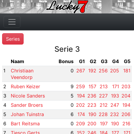
Series
Serie 3
Naam
Bonus
G1
G2
G3
G4
G5
1
Christiaan
0
267
192
256
205
181
Veendorp
2
Ruben Keizer
9
259
157
213
171
203
3
Nicole Sanders
5
194
236
227
193
204
4
Sander Broers
0
202
223
212
247
194
5
Johan Tuinstra
6
174
190
228
232
206
6
Bart Reitsma
0
209
200
197
190
216
7
Tjesco Gerts
6
152
246
184
177
171