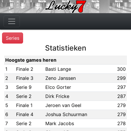
Series
Statistieken
Hoogste games heren
1
Finale 2
Basti Lange
300
2
Finale 3
Zeno Janssen
299
3
Serie 9
Elco Gorter
297
4
Serie 2
Dirk Fricke
287
5
Finale 1
Jeroen van Geel
279
6
Finale 4
Joshua Schuurman
279
7
Serie 2
Mark Jacobs
278