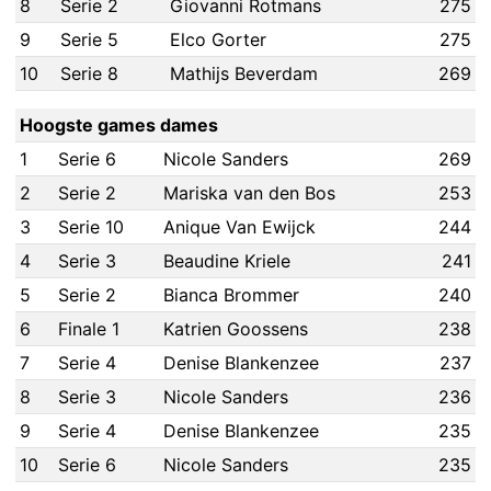
8
Serie 2
Giovanni Rotmans
275
9
Serie 5
Elco Gorter
275
10
Serie 8
Mathijs Beverdam
269
Hoogste games dames
1
Serie 6
Nicole Sanders
269
2
Serie 2
Mariska van den Bos
253
3
Serie 10
Anique Van Ewijck
244
4
Serie 3
Beaudine Kriele
241
5
Serie 2
Bianca Brommer
240
6
Finale 1
Katrien Goossens
238
7
Serie 4
Denise Blankenzee
237
8
Serie 3
Nicole Sanders
236
9
Serie 4
Denise Blankenzee
235
10
Serie 6
Nicole Sanders
235