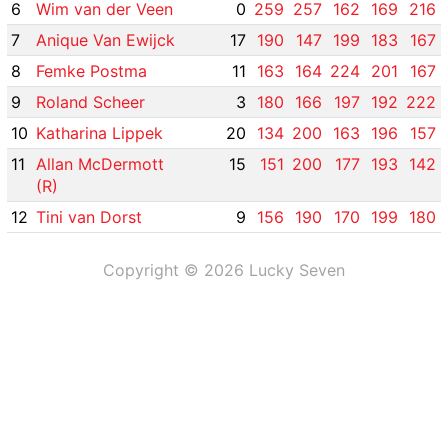
6
Wim van der Veen
0
259
257
162
169
216
7
Anique Van Ewijck
17
190
147
199
183
167
8
Femke Postma
11
163
164
224
201
167
9
Roland Scheer
3
180
166
197
192
222
10
Katharina Lippek
20
134
200
163
196
157
11
Allan McDermott
15
151
200
177
193
142
(R)
12
Tini van Dorst
9
156
190
170
199
180
Copyright © 2026 Lucky Seven