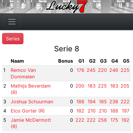
Series
Serie 8
Naam
Bonus
G1
G2
G3
G4
G5
1
Remco Van
0
176
245
220
246
225
Dommelen
2
Mathijs Beverdam
0
200
183
225
183
205
(R)
3
Joshua Schuurman
0
188
194
185
238
222
4
Elco Gorter (R)
0
182
210
210
188
197
5
Jamie McDermott
0
222
222
256
175
192
(R)