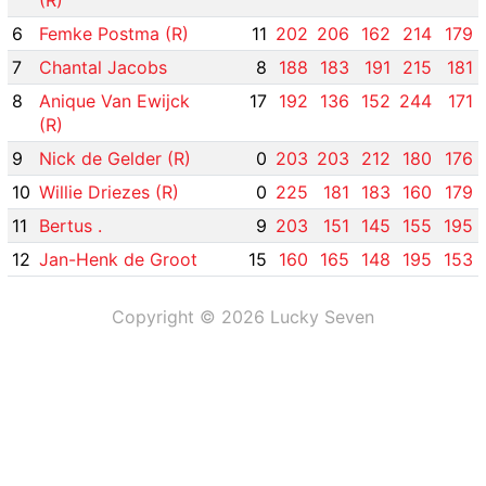
(R)
6
Femke Postma (R)
11
202
206
162
214
179
7
Chantal Jacobs
8
188
183
191
215
181
8
Anique Van Ewijck
17
192
136
152
244
171
(R)
9
Nick de Gelder (R)
0
203
203
212
180
176
10
Willie Driezes (R)
0
225
181
183
160
179
11
Bertus .
9
203
151
145
155
195
12
Jan-Henk de Groot
15
160
165
148
195
153
Copyright © 2026 Lucky Seven