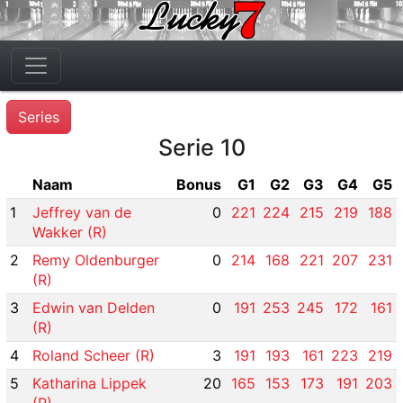
Series
Serie 10
Naam
Bonus
G1
G2
G3
G4
G5
1
Jeffrey van de
0
221
224
215
219
188
Wakker (R)
2
Remy Oldenburger
0
214
168
221
207
231
(R)
3
Edwin van Delden
0
191
253
245
172
161
(R)
4
Roland Scheer (R)
3
191
193
161
223
219
5
Katharina Lippek
20
165
153
173
191
203