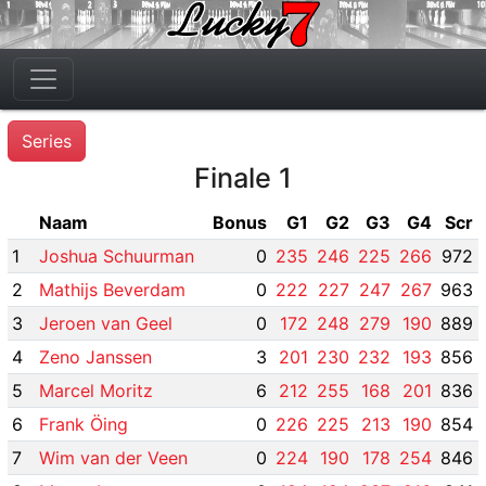
Series
Finale 1
Naam
Bonus
G1
G2
G3
G4
Scr
1
Joshua Schuurman
0
235
246
225
266
972
2
Mathijs Beverdam
0
222
227
247
267
963
3
Jeroen van Geel
0
172
248
279
190
889
4
Zeno Janssen
3
201
230
232
193
856
5
Marcel Moritz
6
212
255
168
201
836
6
Frank Öing
0
226
225
213
190
854
7
Wim van der Veen
0
224
190
178
254
846