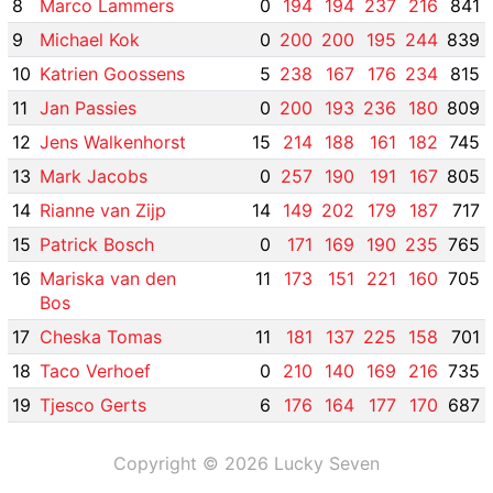
8
Marco Lammers
0
194
194
237
216
841
9
Michael Kok
0
200
200
195
244
839
10
Katrien Goossens
5
238
167
176
234
815
11
Jan Passies
0
200
193
236
180
809
12
Jens Walkenhorst
15
214
188
161
182
745
13
Mark Jacobs
0
257
190
191
167
805
14
Rianne van Zijp
14
149
202
179
187
717
15
Patrick Bosch
0
171
169
190
235
765
16
Mariska van den
11
173
151
221
160
705
Bos
17
Cheska Tomas
11
181
137
225
158
701
18
Taco Verhoef
0
210
140
169
216
735
19
Tjesco Gerts
6
176
164
177
170
687
Copyright © 2026 Lucky Seven