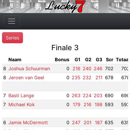
Series
Finale 3
Naam
Bonus
G1
G2
G3
Scr
Totaal
8
Joshua Schuurman
0
216
240
246
702
702
8
Jeroen van Geel
0
235
232
211
678
678
7
Basti Lange
0
263
224
203
690
690
7
Michael Kok
0
179
216
198
593
593
6
Jamie McDermott
0
247
201
187
635
635