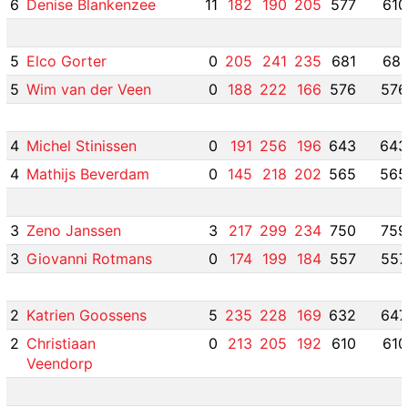
6
Denise Blankenzee
11
182
190
205
577
610
5
Elco Gorter
0
205
241
235
681
681
5
Wim van der Veen
0
188
222
166
576
576
4
Michel Stinissen
0
191
256
196
643
643
4
Mathijs Beverdam
0
145
218
202
565
565
3
Zeno Janssen
3
217
299
234
750
759
3
Giovanni Rotmans
0
174
199
184
557
557
2
Katrien Goossens
5
235
228
169
632
647
2
Christiaan
0
213
205
192
610
610
Veendorp